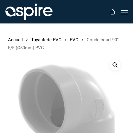
Skip
Men
to
main
content
Accueil
Tuyauterie PVC
PVC
Coude court 90°
F/F (Ø50mm) PVC