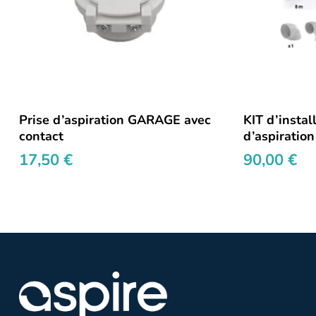
Ajouter au panier
Prise d’aspiration GARAGE avec
KIT d’instal
contact
d’aspiration
17,50
€
90,00
€