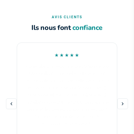
AVIS CLIENTS
Ils nous font
confiance
★★★★★
« Merci pour votre rapidité et votre sérieux
et de très bonnes communications
téléphoniques. Très content de la
réparation, changement d'un moteur et
charbon sur l'autre moteur. Il fonctionne
merveilleusement, un plaisir ! Ma centrale
a 20 ans et j'en suis très satisfait ! »
Joël Beaucousin