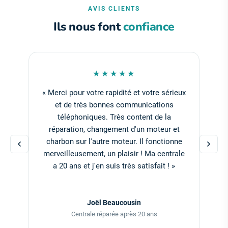
AVIS CLIENTS
Ils nous font
confiance
★★★★★
« Suite à une nouvelle panne de notre
centrale CRAI (3 moteurs en 10 ans), nous
avons fait appel à ASPIRE. Le technico-
commercial a pu se déplacer dès le
lendemain, connaissant très bien son
domaine, il nous a conseillé efficacement.
Après les premières utilisations nous
sommes convaincus du produit et de
l'efficacité de notre centrale DRAINVAC.
Merci pour votre rapidité, efficacité et
gentillesse. »